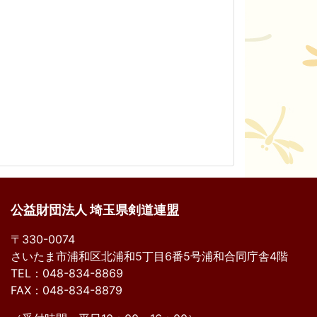
公益財団法人 埼玉県剣道連盟
〒330-0074
さいたま市浦和区北浦和5丁目6番5号浦和合同庁舎4階
TEL：048-834-8869
FAX：048-834-8879