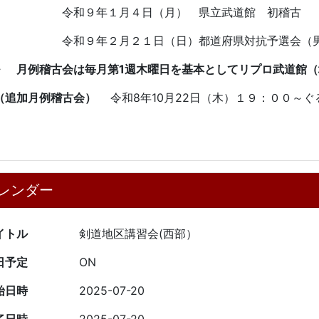
和９年１月４日（月） 県立武道館 初稽古
和９年２月２１日（日）都道府県対抗予選会（男
・
月例稽古会は毎月第1週木曜日を基本としてリプロ武道館
追加月例稽古会）
令和8年10月22日（木）１９：００～ぐ
レンダー
イトル
剣道地区講習会(西部）
日予定
ON
始日時
2025-07-20