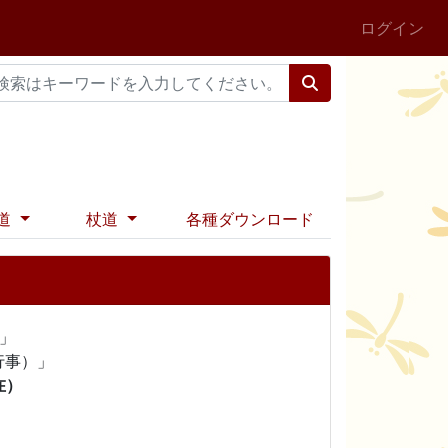
ログイン
道
杖道
各種ダウンロード
」
主催・共催・主管行事）」
在）