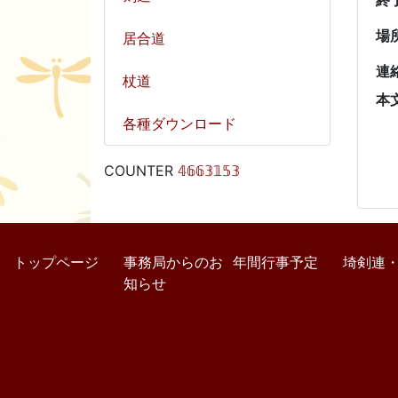
終
場
居合道
連
杖道
本
各種ダウンロード
COUNTER
𝟜𝟞𝟞𝟛𝟙𝟝𝟛
トップページ
事務局からのお
年間行事予定
埼剣連
知らせ