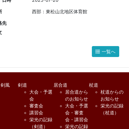
了日時
2025-07-20
所
西部：東松山北地区体育館
絡先
文
一覧へ
・剣風
剣道
居合道
杖道
大会・予選
居合道から
杖道からの
会
のお知らせ
お知らせ
審査会
大会・予選
栄光の記録
講習会
会・審査
（杖道）
栄光の記録
会・講習会
（剣道）
栄光の記録