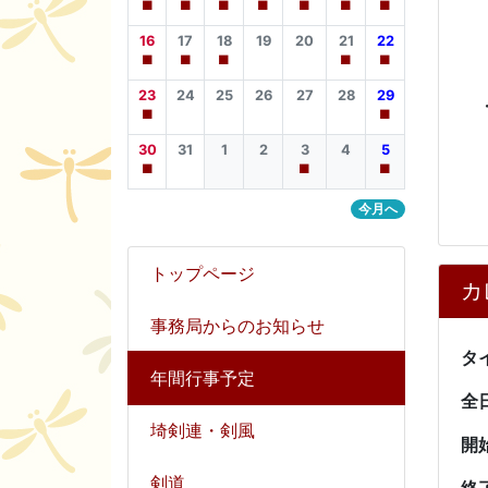
■
■
■
■
■
■
■
令
16
17
18
19
20
21
22
令
■
■
■
■
■
23
24
25
26
27
28
29
■
■
（
30
31
1
2
3
4
5
■
■
■
今月へ
トップページ
カ
事務局からのお知らせ
タ
年間行事予定
全
埼剣連・剣風
開
剣道