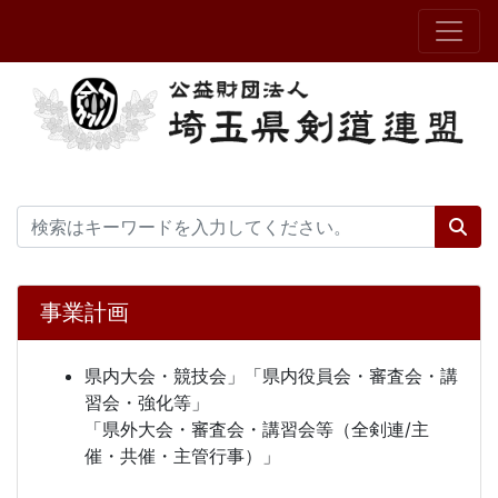
事業計画
県内大会・競技会」「県内役員会・審査会・講
習会・強化等」
「県外大会・審査会・講習会等（全剣連/主
催・共催・主管行事）」