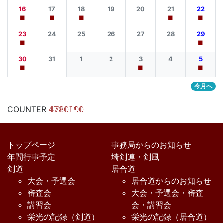
16
17
18
19
20
21
22
■
■
■
■
■
23
24
25
26
27
28
29
■
■
30
31
1
2
3
4
5
■
■
■
今月へ
COUNTER
𝟜𝟟𝟠𝟘𝟙𝟡𝟘
トップページ
事務局からのお知らせ
年間行事予定
埼剣連・剣風
剣道
居合道
大会・予選会
居合道からのお知らせ
審査会
大会・予選会・審査
講習会
会・講習会
栄光の記録（剣道）
栄光の記録（居合道）