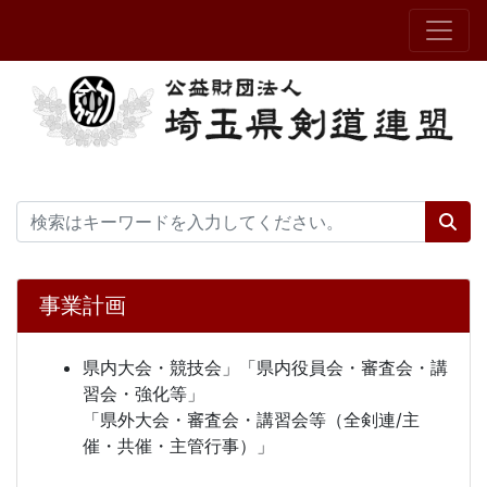
事業計画
県内大会・競技会」「県内役員会・審査会・講
習会・強化等」
「県外大会・審査会・講習会等（全剣連/主
催・共催・主管行事）」