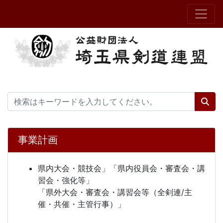
事業計画
県内大会・競技会」「県内役員会・審査会・講
習会・強化等」
「県外大会・審査会・講習会等（全剣連/主
催・共催・主管行事）」