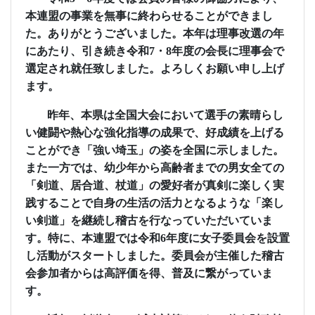
本連盟の事業を無事に終わらせることができまし
た。ありがとうございました。本年は理事改選の年
にあたり、引き続き令和
7
・
8
年度の会長に理事会で
選定され就任致しました。よろしくお願い申し上げ
ます。
昨年、本県は全国大会において選手の素晴らし
い健闘や熱心な強化指導の成果で、好成績を上げる
ことができ「強い埼玉」の姿を全国に示しました。
また一方では、幼少年から高齢者までの男女全ての
「剣道、居合道、杖道」の愛好者が真剣に楽しく実
践することで自身の生活の活力となるような「楽し
い剣道」を継続し稽古を行なっていただいていま
す。特に、本連盟では令和
6
年度に女子委員会を設置
し活動がスタートしました。委員会が主催した稽古
会参加者からは高評価を得、普及に繋がっていま
す。