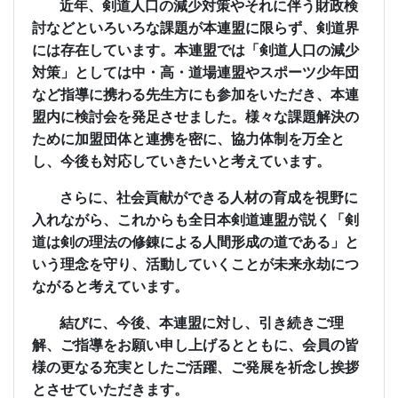
近年、剣道人口の減少対策やそれに伴う財政検
討などといろいろな課題が本連盟に限らず、剣道界
には存在しています。本連盟では「剣道人口の減少
対策」としては中・高・道場連盟やスポーツ少年団
など指導に携わる先生方にも参加をいただき、本連
盟内に検討会を発足させました。様々な課題解決の
ために加盟団体と連携を密に、協力体制を万全と
し、今後も対応していきたいと考えています。
さらに、社会貢献ができる人材の育成を視野に
入れながら、これからも全日本剣道連盟が説く「剣
道は剣の理法の修錬による人間形成の道である」と
いう理念を守り、活動していくことが未来永劫につ
ながると考えています。
結びに、今後、本連盟に対し、引き続きご理
解、ご指導をお願い申し上げるとともに、会員の皆
様の更なる充実としたご活躍、ご発展を祈念し挨拶
とさせていただきます。