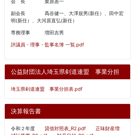
会 長 栗原憲一
副会長 爲谷健一、大澤規男(新任）、田中宏
明(新任）、大河原直弘(新任）
専務理事 増田吉男
評議員・理事・監事名簿 一覧.pdf
公益財団法人埼玉県剣道連盟 事業分担
埼玉県剣道連盟 事業分担表.pdf
決算報告書
令和２年度
貸借対照表_R2.pdf
正味財産増