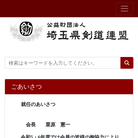
ごあいさつ
就任のあいさつ
会長 栗原 憲一
令和
5
・
6
年度では会員の皆様の御協力により、