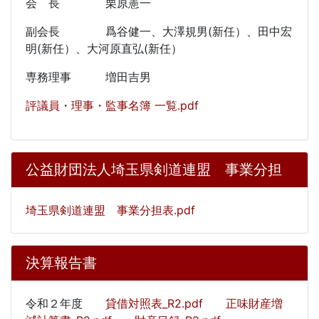
会 長 栗原憲一
副会長 爲谷健一、大澤規男(新任）、田中宏
明(新任）、大河原直弘(新任）
専務理事 増田吉男
評議員・理事・監事名簿 一覧.pdf
公益財団法人埼玉県剣道連盟 事業分担
埼玉県剣道連盟 事業分担表.pdf
決算報告書
令和２年度
貸借対照表_R2.pdf
正味財産増