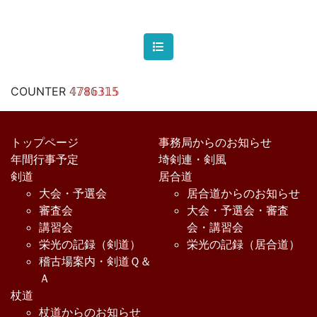
COUNTER
𝟜𝟟𝟠𝟞𝟛𝟙𝟝
トップページ
事務局からのお知らせ
年間行事予定
埼剣連・剣風
剣道
居合道
大会・予選会
居合道からのお知らせ
審査会
大会・予選会・審査
講習会
会・講習会
栄光の記録（剣道）
栄光の記録（居合道）
稽古場案内・剣道Ｑ＆
Ａ
杖道
杖道からのお知らせ