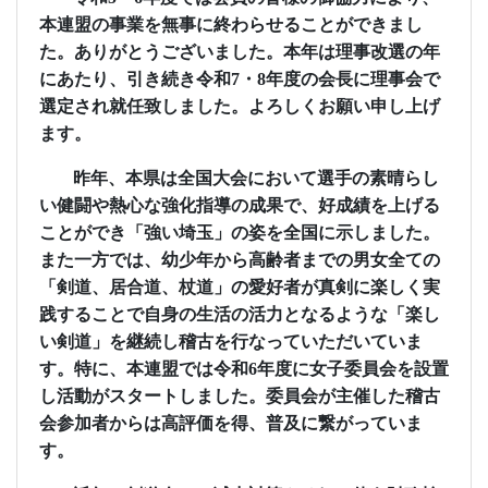
本連盟の事業を無事に終わらせることができまし
た。ありがとうございました。本年は理事改選の年
にあたり、引き続き令和
7
・
8
年度の会長に理事会で
選定され就任致しました。よろしくお願い申し上げ
ます。
昨年、本県は全国大会において選手の素晴らし
い健闘や熱心な強化指導の成果で、好成績を上げる
ことができ「強い埼玉」の姿を全国に示しました。
また一方では、幼少年から高齢者までの男女全ての
「剣道、居合道、杖道」の愛好者が真剣に楽しく実
践することで自身の生活の活力となるような「楽し
い剣道」を継続し稽古を行なっていただいていま
す。特に、本連盟では令和
6
年度に女子委員会を設置
し活動がスタートしました。委員会が主催した稽古
会参加者からは高評価を得、普及に繋がっていま
す。