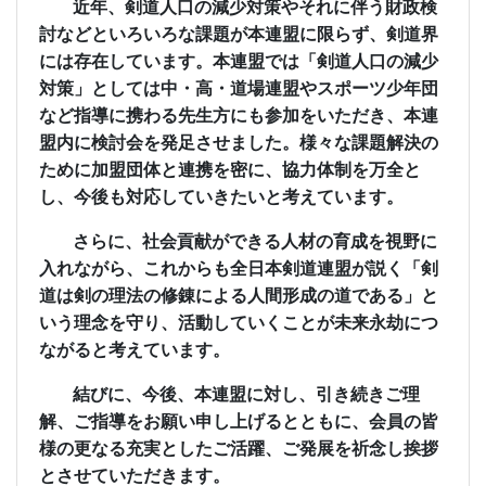
近年、剣道人口の減少対策やそれに伴う財政検
討などといろいろな課題が本連盟に限らず、剣道界
には存在しています。本連盟では「剣道人口の減少
対策」としては中・高・道場連盟やスポーツ少年団
など指導に携わる先生方にも参加をいただき、本連
盟内に検討会を発足させました。様々な課題解決の
ために加盟団体と連携を密に、協力体制を万全と
し、今後も対応していきたいと考えています。
さらに、社会貢献ができる人材の育成を視野に
入れながら、これからも全日本剣道連盟が説く「剣
道は剣の理法の修錬による人間形成の道である」と
いう理念を守り、活動していくことが未来永劫につ
ながると考えています。
結びに、今後、本連盟に対し、引き続きご理
解、ご指導をお願い申し上げるとともに、会員の皆
様の更なる充実としたご活躍、ご発展を祈念し挨拶
とさせていただきます。