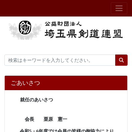
ごあいさつ
就任のあいさつ
会長 栗原 憲一
令和
5
・
6
年度では会員の皆様の御協力により、