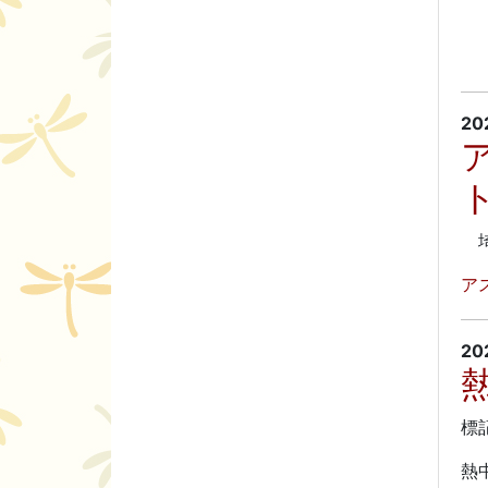
※
日
20
埼
ア
20
標
熱