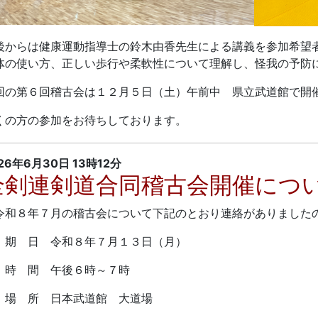
後からは健康運動指導士の鈴木由香先生による講義を参加希望
体の使い方、正しい歩行や柔軟性について理解し、怪我の予防
回の第６回稽古会は１２月５日（土）午前中 県立武道館で開
くの方の参加をお待ちしております。
26年6月30日
13時12分
全剣連剣道合同稽古会開催につ
和８年７月の稽古会について下記のとおり連絡がありました
 日 令和８年７月１３日（月）
 間 午後６時～７時
 所 日本武道館 大道場