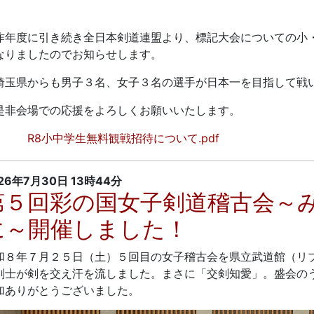
年度に引き続き全日本剣道連盟より、標記大会についての小
なりましたのでお知らせします。
玉県からも男子３名、女子３名の選手が日本一を目指して戦
非会場での応援をよろしくお願いいたします。
R8小中学生無料観戦招待について.pdf
26年7月30日
13時44分
第５回彩の国女子剣道稽古会～
に～開催しました！
和８年７月２５日（土）５回目の女子稽古会を県立武道館（リ
剣士が剣を交え汗を流しました。まさに「交剣知愛」。盛会の
加ありがとうございました。