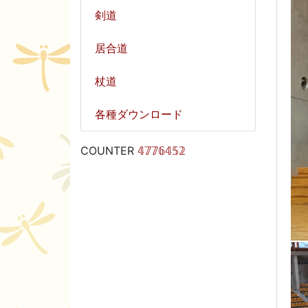
剣道
居合道
杖道
各種ダウンロード
COUNTER
𝟜𝟟𝟟𝟞𝟜𝟝𝟚