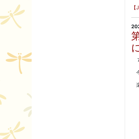
【
20
７
今
楽