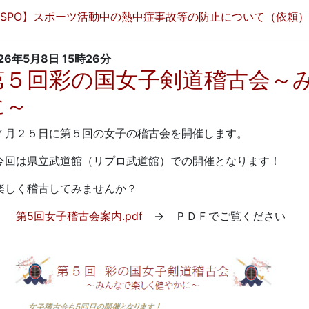
JSPO】スポーツ活動中の熱中症事故等の防止について（依頼）.
26年5月8日
15時26分
第５回彩の国女子剣道稽古会～
に～
月２５日に第５回の女子の稽古会を開催します。
回は県立武道館（リプロ武道館）での開催となります！
しく稽古してみませんか？
第5回女子稽古会案内.pdf
→ ＰＤＦでご覧ください