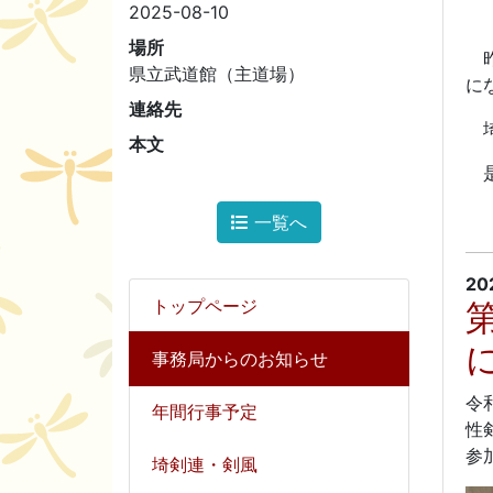
2025-08-10
場所
昨
県立武道館（主道場）
に
連絡先
埼
本文
是
一覧へ
20
トップページ
事務局からのお知らせ
令
年間行事予定
性
参
埼剣連・剣風