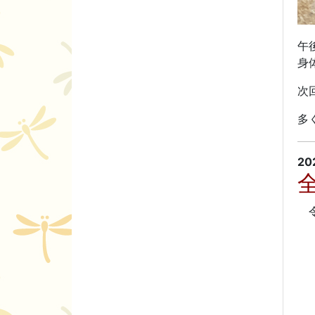
午
身
次
多
20
令
期
時
場