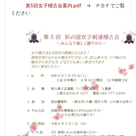
第5回女子稽古会案内.pdf
→ ＰＤＦでご覧
ください