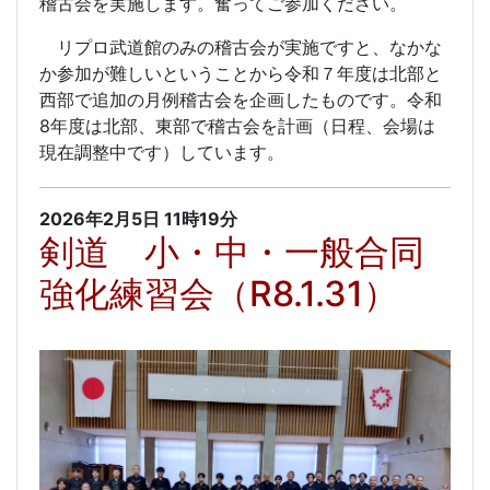
稽古会を実施します。奮ってご参加ください。
リプロ武道館のみの稽古会が実施ですと、なかな
か参加が難しいということから令和７年度は北部と
西部で追加の月例稽古会を企画したものです。令和
8年度は北部、東部で稽古会を計画（日程、会場は
現在調整中です）しています。
2026年2月5日
11時19分
剣道 小・中・一般合同
強化練習会（R8.1.31）