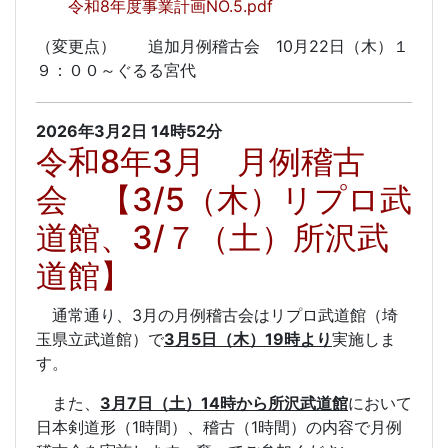
令和8年度事業計画NO.5.pdf
（変更点） 追加月例稽古会 10月22日（木）１
９：００～ぐるる宮代
2026年3月2日
14時52分
令和8年3月 月例稽古
会 【3/5（木）リプロ武
道館、3/７（土）所沢武
道館】
通常通り、3月の月例稽古会はリプロ武道館（埼
玉県立武道館）で
3月5日（木）19時より
実施しま
す。
また、
3月7日（土）14時から所沢武道館
において
日本剣道形（1時間）、稽古（1時間）の内容で月例