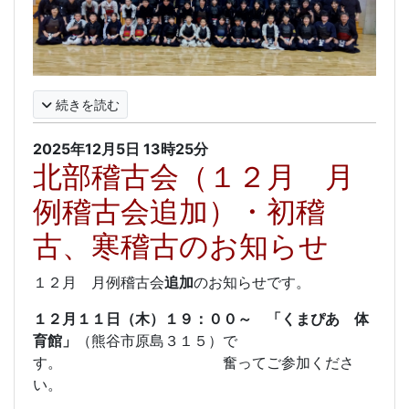
続きを読む
2025年12月5日
13時25分
北部稽古会（１２月 月
例稽古会追加）・初稽
古、寒稽古のお知らせ
１２月 月例稽古会
追加
のお知らせです。
１２月１１日（木）１９：００～ 「くまぴあ 体
育館」
（熊谷市原島３１５）で
す。 奮ってご参加くださ
い。