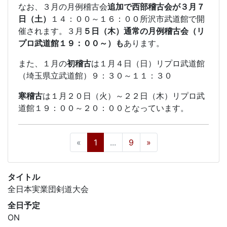
なお、３月の月例稽古会
追加で西部稽古会が３月７
日（土）
１４：００～１６：００所沢市武道館で開
催されます。３月
５日（木）通常の月例稽古会（リ
プロ武道館１９：００～）も
あります。
また、１月の
初稽古
は１月４日（日）リプロ武道館
（埼玉県立武道館）９：３０～１１：３０
寒稽古
は１月２０日（火）～２２日（木）リプロ武
道館１９：００～２０：００となっています。
«
1
...
9
»
タイトル
全日本実業団剣道大会
全日予定
ON