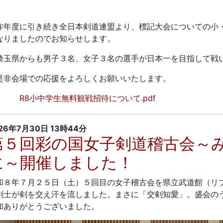
年度に引き続き全日本剣道連盟より、標記大会についての小
なりましたのでお知らせします。
玉県からも男子３名、女子３名の選手が日本一を目指して戦
非会場での応援をよろしくお願いいたします。
R8小中学生無料観戦招待について.pdf
26年7月30日
13時44分
第５回彩の国女子剣道稽古会～
に～開催しました！
和８年７月２５日（土）５回目の女子稽古会を県立武道館（リ
剣士が剣を交え汗を流しました。まさに「交剣知愛」。盛会の
加ありがとうございました。