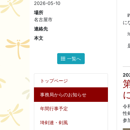
2026-05-10
場所
昨
名古屋市
に
連絡先
埼
本文
是
一覧へ
20
トップページ
事務局からのお知らせ
令
年間行事予定
性
参
埼剣連・剣風