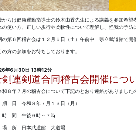
後からは健康運動指導士の鈴木由香先生による講義を参加希望
体の使い方、正しい歩行や柔軟性について理解し、怪我の予防
回の第６回稽古会は１２月５日（土）午前中 県立武道館で開
くの方の参加をお待ちしております。
26年6月30日
13時12分
全剣連剣道合同稽古会開催につ
和８年７月の稽古会について下記のとおり連絡がありました
 日 令和８年７月１３日（月）
 間 午後６時～７時
 所 日本武道館 大道場