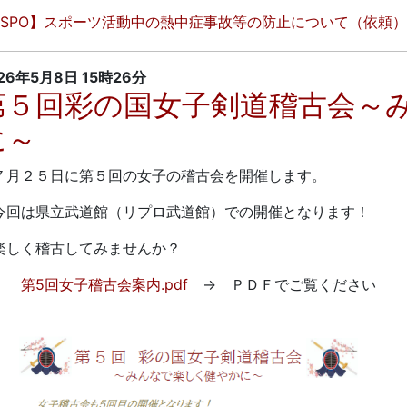
JSPO】スポーツ活動中の熱中症事故等の防止について（依頼）.
26年5月8日
15時26分
第５回彩の国女子剣道稽古会～
に～
月２５日に第５回の女子の稽古会を開催します。
回は県立武道館（リプロ武道館）での開催となります！
しく稽古してみませんか？
第5回女子稽古会案内.pdf
→ ＰＤＦでご覧ください