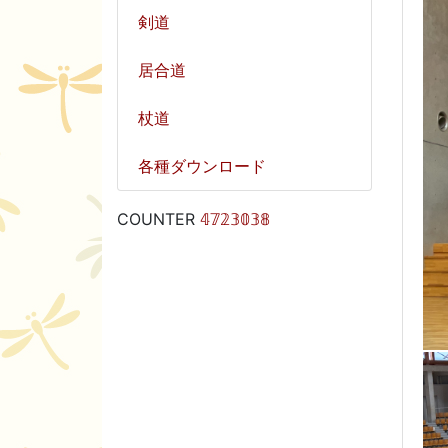
剣道
居合道
杖道
各種ダウンロード
COUNTER
𝟜𝟟𝟚𝟛𝟘𝟛𝟠