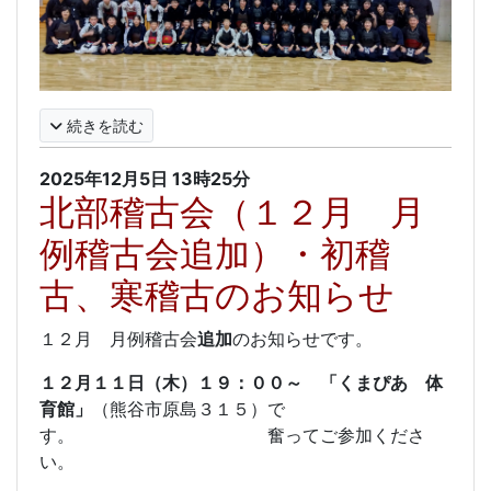
続きを読む
2025年12月5日
13時25分
北部稽古会（１２月 月
例稽古会追加）・初稽
古、寒稽古のお知らせ
１２月 月例稽古会
追加
のお知らせです。
１２月１１日（木）１９：００～ 「くまぴあ 体
育館」
（熊谷市原島３１５）で
す。 奮ってご参加くださ
い。