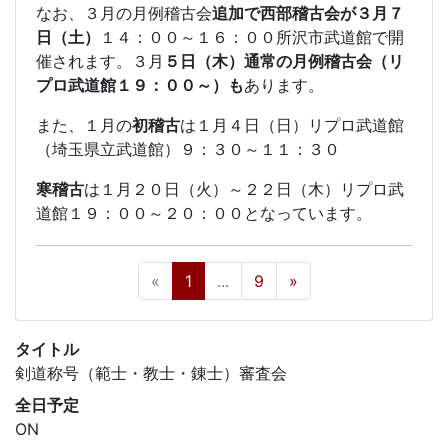
なお、３月の月例稽古会
追加で西部稽古会が３月７
日（土）
１４：００～１６：００所沢市武道館で開
催されます。３月
５日（木）通常の月例稽古会（リ
プロ武道館１９：００～）も
あります。
また、１月の
初稽古
は１月４日（日）リプロ武道館
（埼玉県立武道館）９：３０～１１：３０
寒稽古
は１月２０日（火）～２２日（木）リプロ武
道館１９：００～２０：００となっています。
«
1
...
9
»
タイトル
剣道称号（範士・教士・錬士）審査会
全日予定
ON