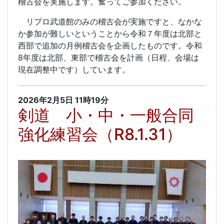
稽古会を実施します。奮ってご参加ください。
リプロ武道館のみの稽古会が実施ですと、なかな
か参加が難しいということから令和７年度は北部と
西部で追加の月例稽古会を企画したものです。令和
8年度は北部、東部で稽古会を計画（日程、会場は
現在調整中です）しています。
2026年2月5日
11時19分
剣道 小・中・一般合同
強化練習会（R8.1.31）