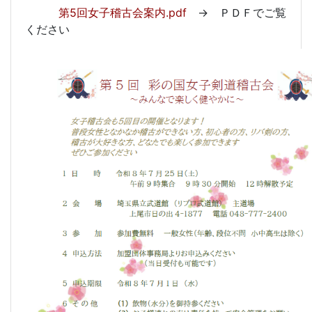
第5回女子稽古会案内.pdf
→ ＰＤＦでご覧
ください