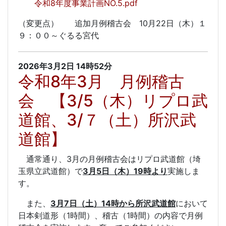
令和8年度事業計画NO.5.pdf
（変更点） 追加月例稽古会 10月22日（木）１
９：００～ぐるる宮代
2026年3月2日
14時52分
令和8年3月 月例稽古
会 【3/5（木）リプロ武
道館、3/７（土）所沢武
道館】
通常通り、3月の月例稽古会はリプロ武道館（埼
玉県立武道館）で
3月5日（木）19時より
実施しま
す。
また、
3月7日（土）14時から所沢武道館
において
日本剣道形（1時間）、稽古（1時間）の内容で月例