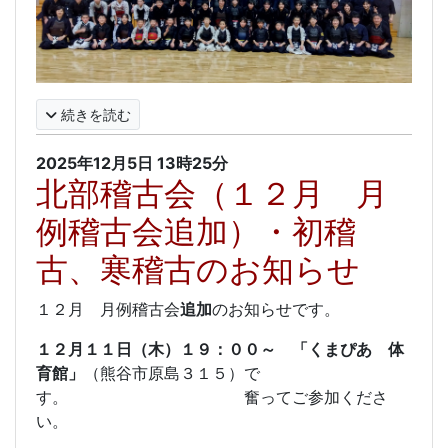
続きを読む
2025年12月5日
13時25分
北部稽古会（１２月 月
例稽古会追加）・初稽
古、寒稽古のお知らせ
１２月 月例稽古会
追加
のお知らせです。
１２月１１日（木）１９：００～ 「くまぴあ 体
育館」
（熊谷市原島３１５）で
す。 奮ってご参加くださ
い。