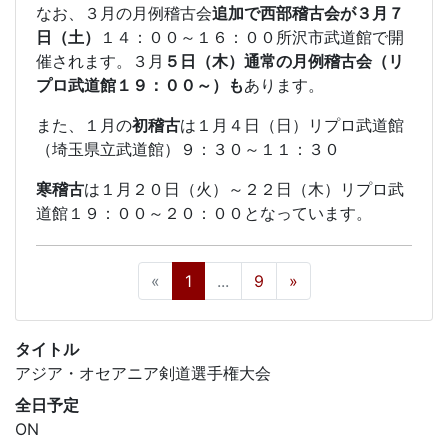
なお、３月の月例稽古会
追加で西部稽古会が３月７
日（土）
１４：００～１６：００所沢市武道館で開
催されます。３月
５日（木）通常の月例稽古会（リ
プロ武道館１９：００～）も
あります。
また、１月の
初稽古
は１月４日（日）リプロ武道館
（埼玉県立武道館）９：３０～１１：３０
寒稽古
は１月２０日（火）～２２日（木）リプロ武
道館１９：００～２０：００となっています。
«
1
...
9
»
タイトル
アジア・オセアニア剣道選手権大会
全日予定
ON