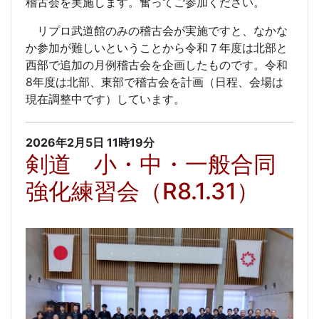
稽古会を実施します。奮ってご参加ください。
リプロ武道館のみの稽古会が実施ですと、なかな
か参加が難しいということから令和７年度は北部と
西部で追加の月例稽古会を企画したものです。令和
8年度は北部、東部で稽古会を計画（日程、会場は
現在調整中です）しています。
2026年2月5日
11時19分
剣道 小・中・一般合同
強化練習会（R8.1.31）