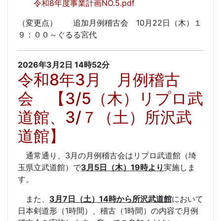
令和8年度事業計画NO.5.pdf
（変更点） 追加月例稽古会 10月22日（木）１
９：００～ぐるる宮代
2026年3月2日
14時52分
令和8年3月 月例稽古
会 【3/5（木）リプロ武
道館、3/７（土）所沢武
道館】
通常通り、3月の月例稽古会はリプロ武道館（埼
玉県立武道館）で
3月5日（木）19時より
実施しま
す。
また、
3月7日（土）14時から所沢武道館
において
日本剣道形（1時間）、稽古（1時間）の内容で月例