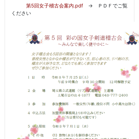
第5回女子稽古会案内.pdf
→ ＰＤＦでご覧
ください