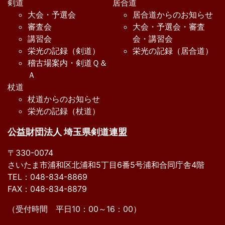
剣道
居合道
大会・予選会
居合道からのお知らせ
審査会
大会・予選会・審査
講習会
会・講習会
栄光の記録（剣道）
栄光の記録（居合道）
稽古場案内・剣道Ｑ＆
Ａ
杖道
杖道からのお知らせ
栄光の記録（杖道）
公益財団法人 埼玉県剣道連盟
〒330-0074
さいたま市浦和区北浦和5丁目6番5号浦和合同庁舎4階
TEL：048-834-8869
FAX：048-834-8879
（受付時間 平日10：00～16：00）