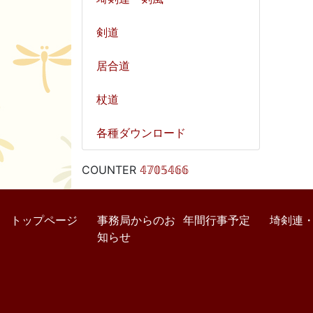
剣道
居合道
杖道
各種ダウンロード
COUNTER
𝟜𝟟𝟘𝟝𝟜𝟞𝟞
トップページ
事務局からのお
年間行事予定
埼剣連
知らせ