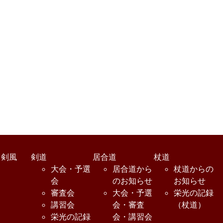
・剣風
剣道
居合道
杖道
大会・予選
居合道から
杖道からの
会
のお知らせ
お知らせ
審査会
大会・予選
栄光の記録
講習会
会・審査
（杖道）
栄光の記録
会・講習会