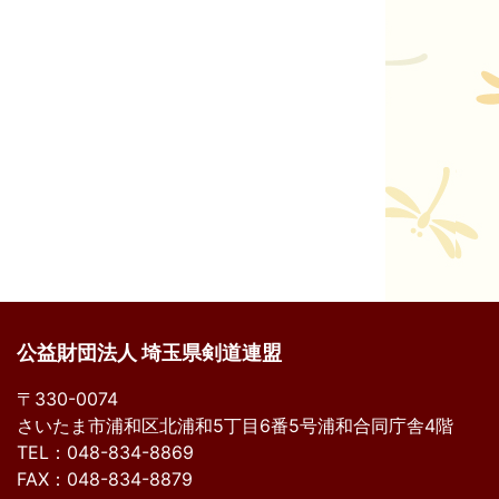
公益財団法人 埼玉県剣道連盟
〒330-0074
さいたま市浦和区北浦和5丁目6番5号浦和合同庁舎4階
TEL：048-834-8869
FAX：048-834-8879