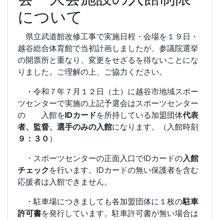
について
県立武道館改修工事で実施日程・会場を１９日・
越谷総合体育館で当初計画しましたが、参議院選挙
の開票所と重なり、変更をせざるを得ないことにな
りました。ご理解の上、ご協力ください。
・令和７年７月１２日（土）に越谷市地域スポー
ツセンターで実施の上記予選会はスポーツセンター
の 入館を
IDカード
を所持している加盟団体
代表
者、監督、選手のみの入館
になります。（入館時刻
９：３０
）
・スポーツセンターの正面入口でIDカードの
入館
チェック
を行います。IDカードの無い保護者を含む
応援者は入館できません。
・駐車場につきましても各加盟団体に１枚の
駐車
許可書
を発行しています。駐車許可書が無い場合は