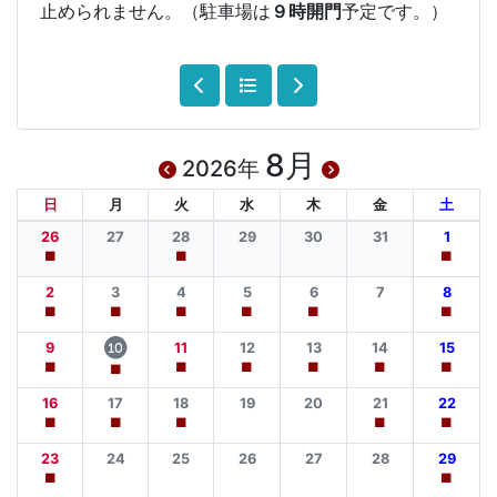
止められません。（駐車場は
９時開門
予定です。）
8月
2026年
日
月
火
水
木
金
土
26
27
28
29
30
31
1
■
■
■
2
3
4
5
6
7
8
■
■
■
■
■
■
9
11
12
13
14
15
10
■
■
■
■
■
■
■
16
17
18
19
20
21
22
■
■
■
■
■
23
24
25
26
27
28
29
■
■