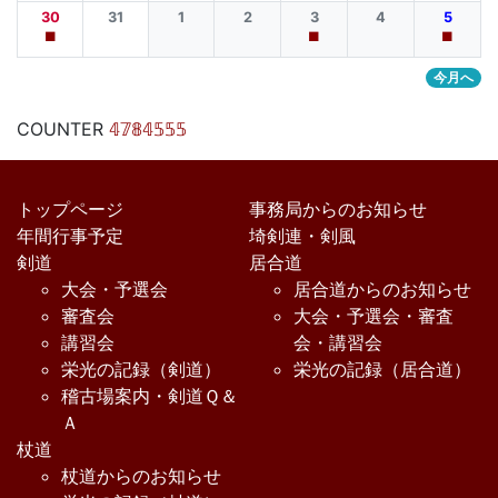
30
31
1
2
3
4
5
■
■
■
今月へ
COUNTER
𝟜𝟟𝟠𝟜𝟝𝟝𝟝
トップページ
事務局からのお知らせ
年間行事予定
埼剣連・剣風
剣道
居合道
大会・予選会
居合道からのお知らせ
審査会
大会・予選会・審査
講習会
会・講習会
栄光の記録（剣道）
栄光の記録（居合道）
稽古場案内・剣道Ｑ＆
Ａ
杖道
杖道からのお知らせ