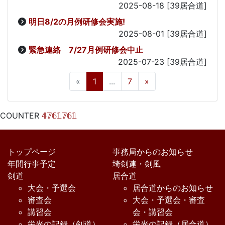
2025-08-18
[39居合道]
明日8/2の月例研修会実施!
2025-08-01
[39居合道]
緊急連絡 7/27月例研修会中止
2025-07-23
[39居合道]
«
1
...
7
»
COUNTER
𝟜𝟟𝟞𝟙𝟟𝟞𝟙
トップページ
事務局からのお知らせ
年間行事予定
埼剣連・剣風
剣道
居合道
大会・予選会
居合道からのお知らせ
審査会
大会・予選会・審査
講習会
会・講習会
栄光の記録（剣道）
栄光の記録（居合道）