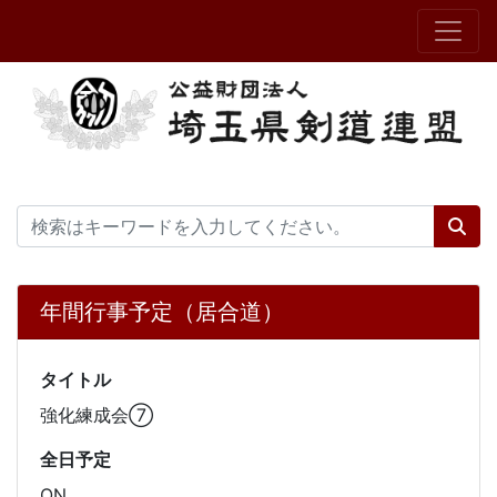
年間行事予定（居合道）
タイトル
強化練成会⑦
全日予定
ON