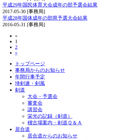
平成29年国民体育大会成年の部予選会結果
2017-05-30
[事務局]
平成28年国体成年の部県予選大会結果
2016-05-31
[事務局]
«
1
2
»
トップページ
事務局からのお知らせ
年間行事予定
埼剣連・剣風
剣道
大会・予選会
審査会
講習会
栄光の記録（剣道）
稽古場案内・剣道Ｑ＆Ａ
居合道
居合道からのお知らせ