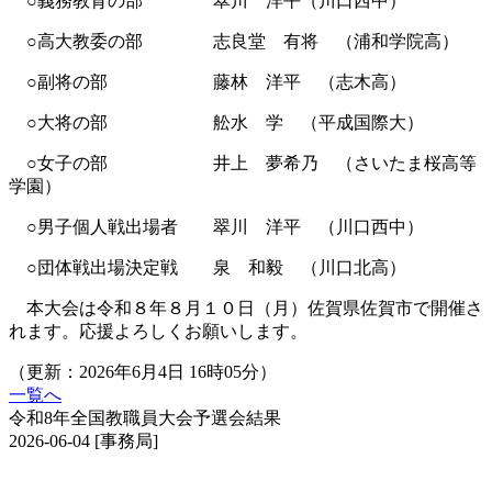
○義務教育の部 翠川 洋平（川口西中）
○高大教委の部 志良堂 有将 （浦和学院高）
○副将の部 藤林 洋平 （志木高）
○大将の部 舩水 学 （平成国際大）
○女子の部 井上 夢希乃 （さいたま桜高等
学園）
○男子個人戦出場者 翠川 洋平 （川口西中）
○団体戦出場決定戦 泉 和毅 （川口北高）
本大会は令和８年８月１０日（月）佐賀県佐賀市で開催さ
れます。応援よろしくお願いします。
（更新：2026年6月4日 16時05分）
一覧へ
令和8年全国教職員大会予選会結果
2026-06-04
[事務局]
埼玉県女子剣道選手権大会兼全日本女子剣道選