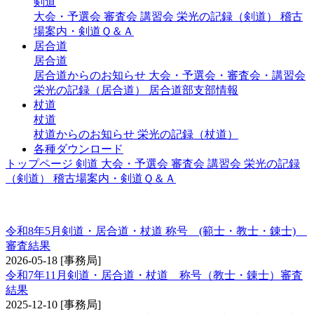
剣道
大会・予選会
審査会
講習会
栄光の記録（剣道）
稽古
場案内・剣道Ｑ＆Ａ
居合道
居合道
居合道からのお知らせ
大会・予選会・審査会・講習会
栄光の記録（居合道）
居合道部支部情報
杖道
杖道
杖道からのお知らせ
栄光の記録（杖道）
各種ダウンロード
トップページ
剣道
大会・予選会
審査会
講習会
栄光の記録
（剣道）
稽古場案内・剣道Ｑ＆Ａ
称号 錬士・教士
令和8年5月剣道・居合道・杖道 称号 (範士・教士・錬士)
審査結果
2026-05-18
[事務局]
令和7年11月剣道・居合道・杖道 称号（教士・錬士）審査
結果
2025-12-10
[事務局]