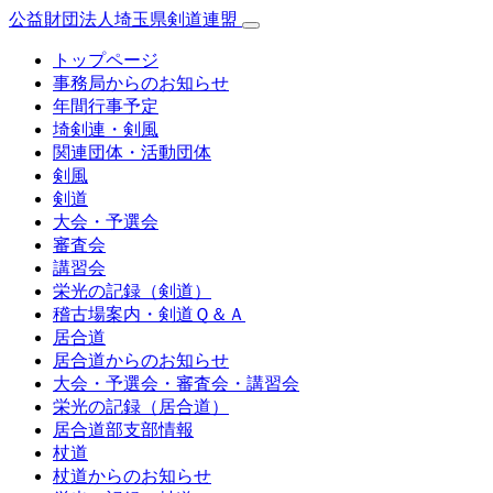
公益財団法人埼玉県剣道連盟
トップページ
事務局からのお知らせ
年間行事予定
埼剣連・剣風
関連団体・活動団体
剣風
剣道
大会・予選会
審査会
講習会
栄光の記録（剣道）
稽古場案内・剣道Ｑ＆Ａ
居合道
居合道からのお知らせ
大会・予選会・審査会・講習会
栄光の記録（居合道）
居合道部支部情報
杖道
杖道からのお知らせ