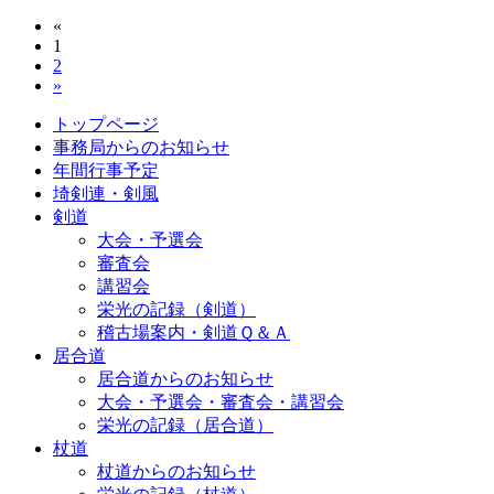
«
1
2
»
トップページ
事務局からのお知らせ
年間行事予定
埼剣連・剣風
剣道
大会・予選会
審査会
講習会
栄光の記録（剣道）
稽古場案内・剣道Ｑ＆Ａ
居合道
居合道からのお知らせ
大会・予選会・審査会・講習会
栄光の記録（居合道）
杖道
杖道からのお知らせ