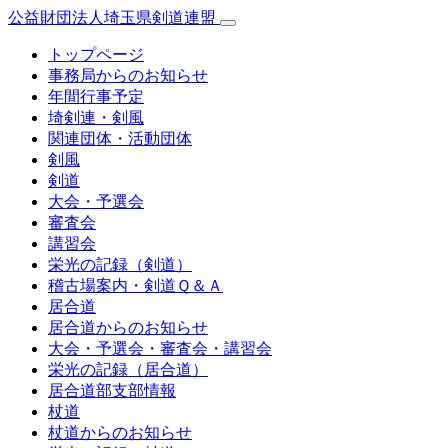
公益財団法人埼玉県剣道連盟
トップページ
事務局からのお知らせ
年間行事予定
埼剣連・剣風
関連団体・活動団体
剣風
剣道
大会・予選会
審査会
講習会
栄光の記録（剣道）
稽古場案内・剣道Ｑ＆Ａ
居合道
居合道からのお知らせ
大会・予選会・審査会・講習会
栄光の記録（居合道）
居合道部支部情報
杖道
杖道からのお知らせ