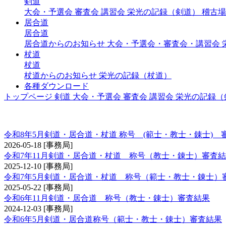
剣道
大会・予選会
審査会
講習会
栄光の記録（剣道）
稽古場
居合道
居合道
居合道からのお知らせ
大会・予選会・審査会・講習会
杖道
杖道
杖道からのお知らせ
栄光の記録（杖道）
各種ダウンロード
トップページ
剣道
大会・予選会
審査会
講習会
栄光の記録（
称号 錬士・教士
令和8年5月剣道・居合道・杖道 称号 (範士・教士・錬士) 
2026-05-18
[事務局]
令和7年11月剣道・居合道・杖道 称号（教士・錬士）審査
2025-12-10
[事務局]
令和7年5月剣道・居合道・杖道 称号（範士・教士・錬士）
2025-05-22
[事務局]
令和6年11月剣道・居合道 称号（教士・錬士）審査結果
2024-12-03
[事務局]
令和6年5月剣道・居合道称号（範士・教士・錬士）審査結果