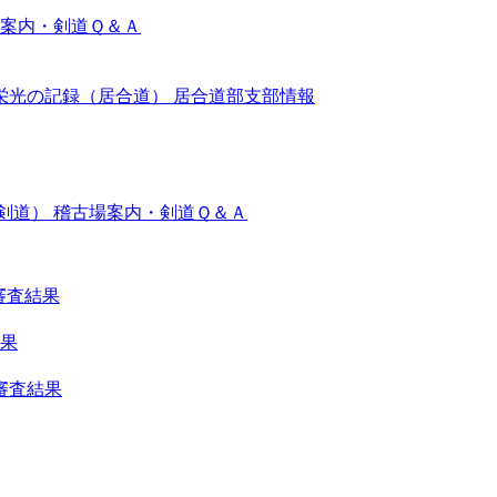
案内・剣道Ｑ＆Ａ
栄光の記録（居合道）
居合道部支部情報
剣道）
稽古場案内・剣道Ｑ＆Ａ
審査結果
結果
審査結果