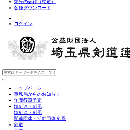
栄光の記録（杖道）
各種ダウンロード
ログイン
トップページ
事務局からのお知らせ
年間行事予定
埼剣連・剣風
埼剣連・剣風
関連団体・活動団体
剣風
剣道