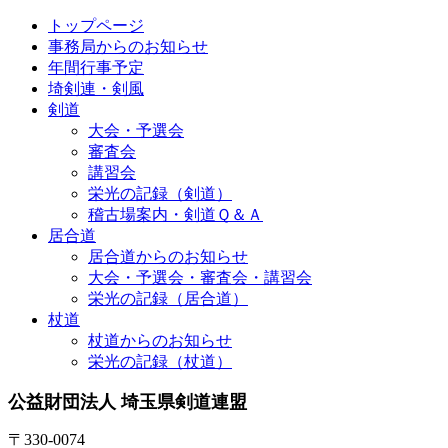
トップページ
事務局からのお知らせ
年間行事予定
埼剣連・剣風
剣道
大会・予選会
審査会
講習会
栄光の記録（剣道）
稽古場案内・剣道Ｑ＆Ａ
居合道
居合道からのお知らせ
大会・予選会・審査会・講習会
栄光の記録（居合道）
杖道
杖道からのお知らせ
栄光の記録（杖道）
公益財団法人 埼玉県剣道連盟
〒330-0074