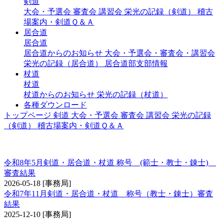
剣道
大会・予選会
審査会
講習会
栄光の記録（剣道）
稽古
場案内・剣道Ｑ＆Ａ
居合道
居合道
居合道からのお知らせ
大会・予選会・審査会・講習会
栄光の記録（居合道）
居合道部支部情報
杖道
杖道
杖道からのお知らせ
栄光の記録（杖道）
各種ダウンロード
トップページ
剣道
大会・予選会
審査会
講習会
栄光の記録
（剣道）
稽古場案内・剣道Ｑ＆Ａ
称号 錬士・教士
令和8年5月剣道・居合道・杖道 称号 (範士・教士・錬士)
審査結果
2026-05-18
[事務局]
令和7年11月剣道・居合道・杖道 称号（教士・錬士）審査
結果
2025-12-10
[事務局]