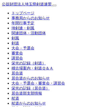
公益財団法人埼玉県剣道連盟
トップページ
事務局からのお知らせ
年間行事予定
埼剣連・剣風
関連団体・活動団体
剣風
剣道
大会・予選会
審査会
講習会
栄光の記録（剣道）
稽古場案内・剣道Ｑ＆Ａ
居合道
居合道からのお知らせ
大会・予選会・審査会・講習会
栄光の記録（居合道）
居合道部支部情報
杖道
杖道からのお知らせ