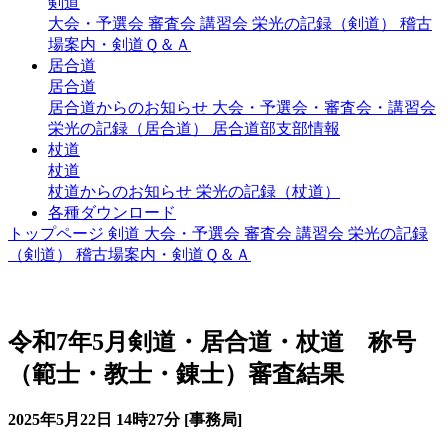
剣道
大会・予選会
審査会
講習会
栄光の記録（剣道）
稽古
場案内・剣道Ｑ＆Ａ
居合道
居合道
居合道からのお知らせ
大会・予選会・審査会・講習会
栄光の記録（居合道）
居合道部支部情報
杖道
杖道
杖道からのお知らせ
栄光の記録（杖道）
各種ダウンロード
トップページ
剣道
大会・予選会
審査会
講習会
栄光の記録
（剣道）
稽古場案内・剣道Ｑ＆Ａ
称号 錬士・教士
令和7年5月剣道・居合道・杖道 称号
（範士・教士・錬士）審査結果
2025年5月22日 14時27分 [事務局]