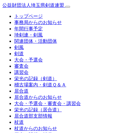
公益財団法人埼玉県剣道連盟
トップページ
事務局からのお知らせ
年間行事予定
埼剣連・剣風
関連団体・活動団体
剣風
剣道
大会・予選会
審査会
講習会
栄光の記録（剣道）
稽古場案内・剣道Ｑ＆Ａ
居合道
居合道からのお知らせ
大会・予選会・審査会・講習会
栄光の記録（居合道）
居合道部支部情報
杖道
杖道からのお知らせ