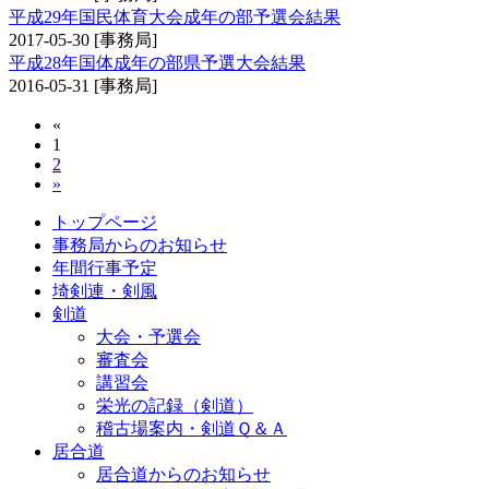
平成29年国民体育大会成年の部予選会結果
2017-05-30
[事務局]
平成28年国体成年の部県予選大会結果
2016-05-31
[事務局]
«
1
2
»
トップページ
事務局からのお知らせ
年間行事予定
埼剣連・剣風
剣道
大会・予選会
審査会
講習会
栄光の記録（剣道）
稽古場案内・剣道Ｑ＆Ａ
居合道
居合道からのお知らせ