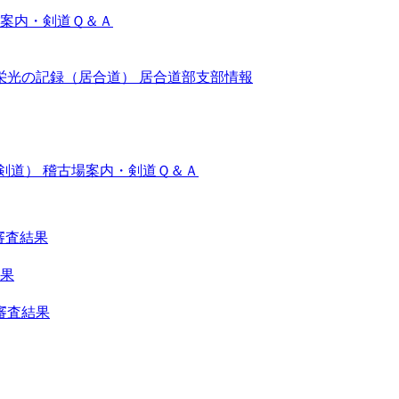
案内・剣道Ｑ＆Ａ
栄光の記録（居合道）
居合道部支部情報
剣道）
稽古場案内・剣道Ｑ＆Ａ
審査結果
結果
審査結果