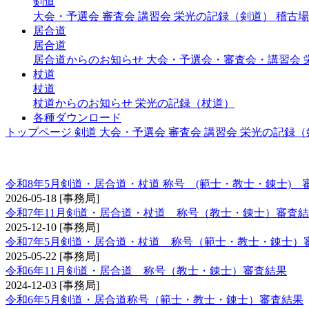
剣道
大会・予選会
審査会
講習会
栄光の記録（剣道）
稽古場
居合道
居合道
居合道からのお知らせ
大会・予選会・審査会・講習会
杖道
杖道
杖道からのお知らせ
栄光の記録（杖道）
各種ダウンロード
トップページ
剣道
大会・予選会
審査会
講習会
栄光の記録（
称号 錬士・教士
令和8年5月剣道・居合道・杖道 称号 (範士・教士・錬士) 
2026-05-18
[事務局]
令和7年11月剣道・居合道・杖道 称号（教士・錬士）審査
2025-12-10
[事務局]
令和7年5月剣道・居合道・杖道 称号（範士・教士・錬士）
2025-05-22
[事務局]
令和6年11月剣道・居合道 称号（教士・錬士）審査結果
2024-12-03
[事務局]
令和6年5月剣道・居合道称号（範士・教士・錬士）審査結果