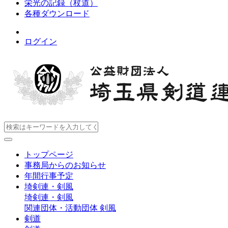
栄光の記録（杖道）
各種ダウンロード
ログイン
トップページ
事務局からのお知らせ
年間行事予定
埼剣連・剣風
埼剣連・剣風
関連団体・活動団体
剣風
剣道