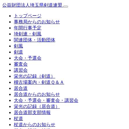
公益財団法人埼玉県剣道連盟
トップページ
事務局からのお知らせ
年間行事予定
埼剣連・剣風
関連団体・活動団体
剣風
剣道
大会・予選会
審査会
講習会
栄光の記録（剣道）
稽古場案内・剣道Ｑ＆Ａ
居合道
居合道からのお知らせ
大会・予選会・審査会・講習会
栄光の記録（居合道）
居合道部支部情報
杖道
杖道からのお知らせ