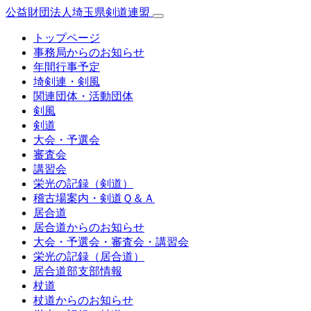
公益財団法人埼玉県剣道連盟
トップページ
事務局からのお知らせ
年間行事予定
埼剣連・剣風
関連団体・活動団体
剣風
剣道
大会・予選会
審査会
講習会
栄光の記録（剣道）
稽古場案内・剣道Ｑ＆Ａ
居合道
居合道からのお知らせ
大会・予選会・審査会・講習会
栄光の記録（居合道）
居合道部支部情報
杖道
杖道からのお知らせ