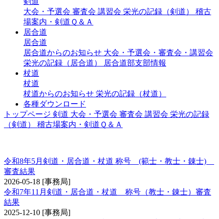
剣道
大会・予選会
審査会
講習会
栄光の記録（剣道）
稽古
場案内・剣道Ｑ＆Ａ
居合道
居合道
居合道からのお知らせ
大会・予選会・審査会・講習会
栄光の記録（居合道）
居合道部支部情報
杖道
杖道
杖道からのお知らせ
栄光の記録（杖道）
各種ダウンロード
トップページ
剣道
大会・予選会
審査会
講習会
栄光の記録
（剣道）
稽古場案内・剣道Ｑ＆Ａ
称号 錬士・教士
令和8年5月剣道・居合道・杖道 称号 (範士・教士・錬士)
審査結果
2026-05-18
[事務局]
令和7年11月剣道・居合道・杖道 称号（教士・錬士）審査
結果
2025-12-10
[事務局]