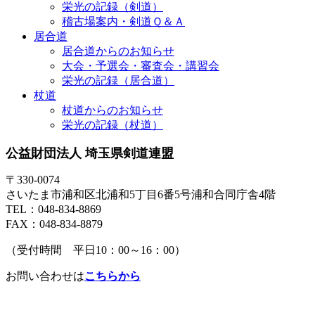
栄光の記録（剣道）
稽古場案内・剣道Ｑ＆Ａ
居合道
居合道からのお知らせ
大会・予選会・審査会・講習会
栄光の記録（居合道）
杖道
杖道からのお知らせ
栄光の記録（杖道）
公益財団法人 埼玉県剣道連盟
〒330-0074
さいたま市浦和区北浦和5丁目6番5号浦和合同庁舎4階
TEL：048-834-8869
FAX：048-834-8879
（受付時間 平日10：00～16：00）
お問い合わせは
こちらから