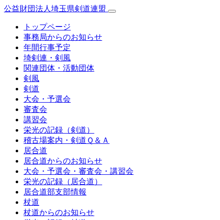
公益財団法人埼玉県剣道連盟
トップページ
事務局からのお知らせ
年間行事予定
埼剣連・剣風
関連団体・活動団体
剣風
剣道
大会・予選会
審査会
講習会
栄光の記録（剣道）
稽古場案内・剣道Ｑ＆Ａ
居合道
居合道からのお知らせ
大会・予選会・審査会・講習会
栄光の記録（居合道）
居合道部支部情報
杖道
杖道からのお知らせ