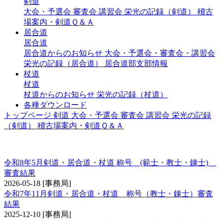
剣道
大会・予選会
審査会
講習会
栄光の記録（剣道）
稽古
場案内・剣道Ｑ＆Ａ
居合道
居合道
居合道からのお知らせ
大会・予選会・審査会・講習会
栄光の記録（居合道）
居合道部支部情報
杖道
杖道
杖道からのお知らせ
栄光の記録（杖道）
各種ダウンロード
トップページ
剣道
大会・予選会
審査会
講習会
栄光の記録
（剣道）
稽古場案内・剣道Ｑ＆Ａ
称号 錬士・教士
令和8年5月剣道・居合道・杖道 称号 (範士・教士・錬士)
審査結果
2026-05-18
[事務局]
令和7年11月剣道・居合道・杖道 称号（教士・錬士）審査
結果
2025-12-10
[事務局]