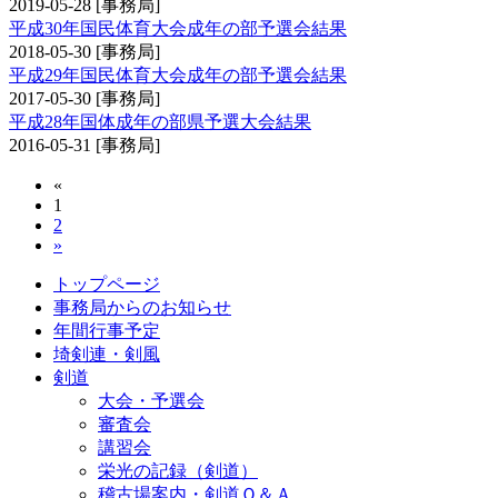
2019-05-28
[事務局]
平成30年国民体育大会成年の部予選会結果
2018-05-30
[事務局]
平成29年国民体育大会成年の部予選会結果
2017-05-30
[事務局]
平成28年国体成年の部県予選大会結果
2016-05-31
[事務局]
«
1
2
»
トップページ
事務局からのお知らせ
年間行事予定
埼剣連・剣風
剣道
大会・予選会
審査会
講習会
栄光の記録（剣道）
稽古場案内・剣道Ｑ＆Ａ