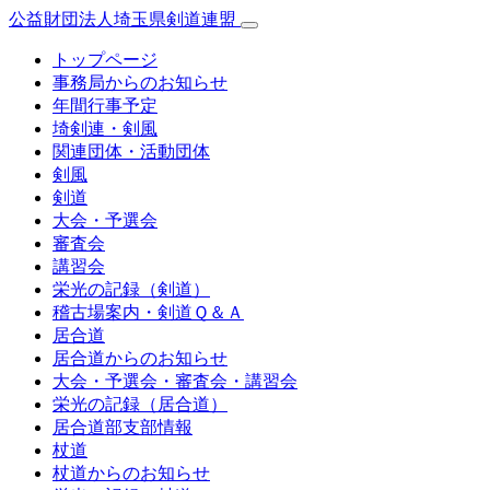
公益財団法人埼玉県剣道連盟
トップページ
事務局からのお知らせ
年間行事予定
埼剣連・剣風
関連団体・活動団体
剣風
剣道
大会・予選会
審査会
講習会
栄光の記録（剣道）
稽古場案内・剣道Ｑ＆Ａ
居合道
居合道からのお知らせ
大会・予選会・審査会・講習会
栄光の記録（居合道）
居合道部支部情報
杖道
杖道からのお知らせ