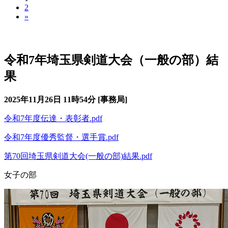
2
»
埼玉県剣道大会（一般の部）
令和7年埼玉県剣道大会（一般の部）結
果
2025年11月26日 11時54分 [事務局]
令和7年度伝達・表彰者.pdf
令和7年度優秀監督・選手賞.pdf
第70回埼玉県剣道大会(一般の部)結果.pdf
女子の部