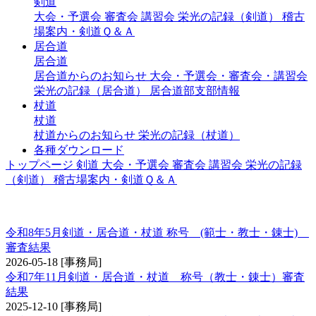
剣道
大会・予選会
審査会
講習会
栄光の記録（剣道）
稽古
場案内・剣道Ｑ＆Ａ
居合道
居合道
居合道からのお知らせ
大会・予選会・審査会・講習会
栄光の記録（居合道）
居合道部支部情報
杖道
杖道
杖道からのお知らせ
栄光の記録（杖道）
各種ダウンロード
トップページ
剣道
大会・予選会
審査会
講習会
栄光の記録
（剣道）
稽古場案内・剣道Ｑ＆Ａ
称号 錬士・教士
令和8年5月剣道・居合道・杖道 称号 (範士・教士・錬士)
審査結果
2026-05-18
[事務局]
令和7年11月剣道・居合道・杖道 称号（教士・錬士）審査
結果
2025-12-10
[事務局]