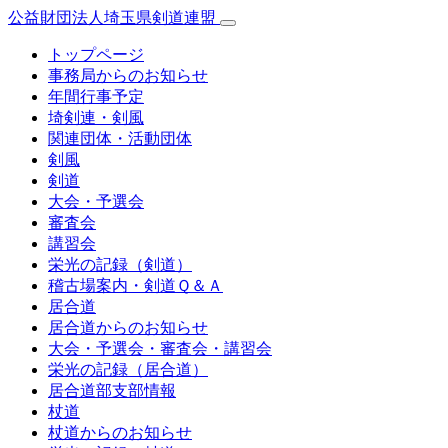
公益財団法人埼玉県剣道連盟
トップページ
事務局からのお知らせ
年間行事予定
埼剣連・剣風
関連団体・活動団体
剣風
剣道
大会・予選会
審査会
講習会
栄光の記録（剣道）
稽古場案内・剣道Ｑ＆Ａ
居合道
居合道からのお知らせ
大会・予選会・審査会・講習会
栄光の記録（居合道）
居合道部支部情報
杖道
杖道からのお知らせ