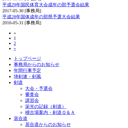
平成29年国民体育大会成年の部予選会結果
2017-05-30
[事務局]
平成28年国体成年の部県予選大会結果
2016-05-31
[事務局]
«
1
2
»
トップページ
事務局からのお知らせ
年間行事予定
埼剣連・剣風
剣道
大会・予選会
審査会
講習会
栄光の記録（剣道）
稽古場案内・剣道Ｑ＆Ａ
居合道
居合道からのお知らせ