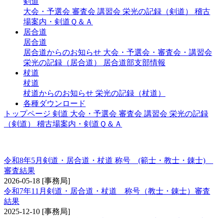
剣道
大会・予選会
審査会
講習会
栄光の記録（剣道）
稽古
場案内・剣道Ｑ＆Ａ
居合道
居合道
居合道からのお知らせ
大会・予選会・審査会・講習会
栄光の記録（居合道）
居合道部支部情報
杖道
杖道
杖道からのお知らせ
栄光の記録（杖道）
各種ダウンロード
トップページ
剣道
大会・予選会
審査会
講習会
栄光の記録
（剣道）
稽古場案内・剣道Ｑ＆Ａ
称号 錬士・教士
令和8年5月剣道・居合道・杖道 称号 (範士・教士・錬士)
審査結果
2026-05-18
[事務局]
令和7年11月剣道・居合道・杖道 称号（教士・錬士）審査
結果
2025-12-10
[事務局]