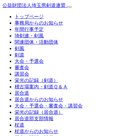
公益財団法人埼玉県剣道連盟
トップページ
事務局からのお知らせ
年間行事予定
埼剣連・剣風
関連団体・活動団体
剣風
剣道
大会・予選会
審査会
講習会
栄光の記録（剣道）
稽古場案内・剣道Ｑ＆Ａ
居合道
居合道からのお知らせ
大会・予選会・審査会・講習会
栄光の記録（居合道）
居合道部支部情報
杖道
杖道からのお知らせ