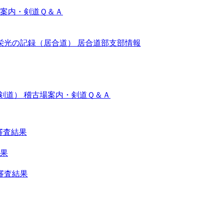
案内・剣道Ｑ＆Ａ
栄光の記録（居合道）
居合道部支部情報
剣道）
稽古場案内・剣道Ｑ＆Ａ
審査結果
結果
審査結果