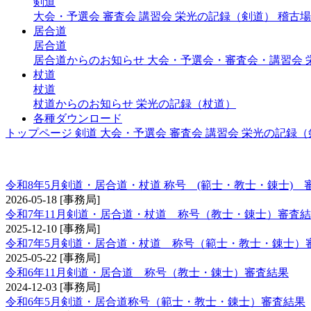
剣道
大会・予選会
審査会
講習会
栄光の記録（剣道）
稽古場
居合道
居合道
居合道からのお知らせ
大会・予選会・審査会・講習会
杖道
杖道
杖道からのお知らせ
栄光の記録（杖道）
各種ダウンロード
トップページ
剣道
大会・予選会
審査会
講習会
栄光の記録（
称号 錬士・教士
令和8年5月剣道・居合道・杖道 称号 (範士・教士・錬士) 
2026-05-18
[事務局]
令和7年11月剣道・居合道・杖道 称号（教士・錬士）審査
2025-12-10
[事務局]
令和7年5月剣道・居合道・杖道 称号（範士・教士・錬士）
2025-05-22
[事務局]
令和6年11月剣道・居合道 称号（教士・錬士）審査結果
2024-12-03
[事務局]
令和6年5月剣道・居合道称号（範士・教士・錬士）審査結果