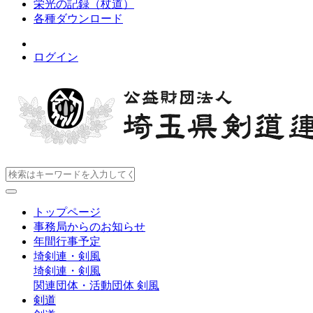
栄光の記録（杖道）
各種ダウンロード
ログイン
トップページ
事務局からのお知らせ
年間行事予定
埼剣連・剣風
埼剣連・剣風
関連団体・活動団体
剣風
剣道