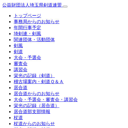
公益財団法人埼玉県剣道連盟
トップページ
事務局からのお知らせ
年間行事予定
埼剣連・剣風
関連団体・活動団体
剣風
剣道
大会・予選会
審査会
講習会
栄光の記録（剣道）
稽古場案内・剣道Ｑ＆Ａ
居合道
居合道からのお知らせ
大会・予選会・審査会・講習会
栄光の記録（居合道）
居合道部支部情報
杖道
杖道からのお知らせ