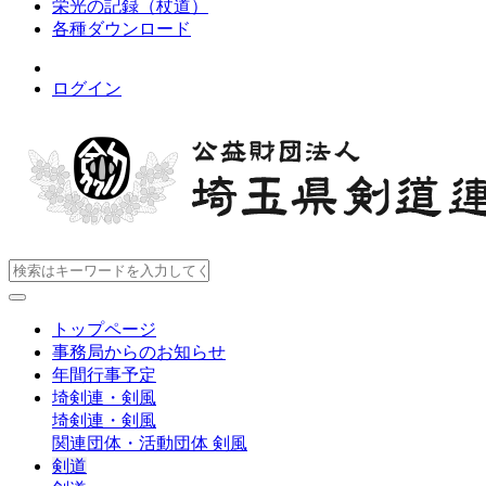
栄光の記録（杖道）
各種ダウンロード
ログイン
トップページ
事務局からのお知らせ
年間行事予定
埼剣連・剣風
埼剣連・剣風
関連団体・活動団体
剣風
剣道