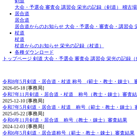
剣道
大会・予選会
審査会
講習会
栄光の記録（剣道）
稽古場
居合道
居合道
居合道からのお知らせ
大会・予選会・審査会・講習会
杖道
杖道
杖道からのお知らせ
栄光の記録（杖道）
各種ダウンロード
トップページ
剣道
大会・予選会
審査会
講習会
栄光の記録（
称号 錬士・教士
令和8年5月剣道・居合道・杖道 称号 (範士・教士・錬士) 
2026-05-18
[事務局]
令和7年11月剣道・居合道・杖道 称号（教士・錬士）審査
2025-12-10
[事務局]
令和7年5月剣道・居合道・杖道 称号（範士・教士・錬士）
2025-05-22
[事務局]
令和6年11月剣道・居合道 称号（教士・錬士）審査結果
2024-12-03
[事務局]
令和6年5月剣道・居合道称号（範士・教士・錬士）審査結果