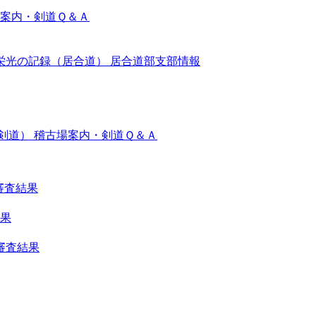
案内・剣道Ｑ＆Ａ
栄光の記録（居合道）
居合道部支部情報
剣道）
稽古場案内・剣道Ｑ＆Ａ
審査結果
結果
審査結果