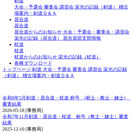
剣道
大会・予選会
審査会
講習会
栄光の記録（剣道）
稽古
場案内・剣道Ｑ＆Ａ
居合道
居合道
居合道からのお知らせ
大会・予選会・審査会・講習会
栄光の記録（居合道）
居合道部支部情報
杖道
杖道
杖道からのお知らせ
栄光の記録（杖道）
各種ダウンロード
トップページ
剣道
大会・予選会
審査会
講習会
栄光の記録
（剣道）
稽古場案内・剣道Ｑ＆Ａ
称号 錬士・教士
令和8年5月剣道・居合道・杖道 称号 (範士・教士・錬士)
審査結果
2026-05-18
[事務局]
令和7年11月剣道・居合道・杖道 称号（教士・錬士）審査
結果
2025-12-10
[事務局]