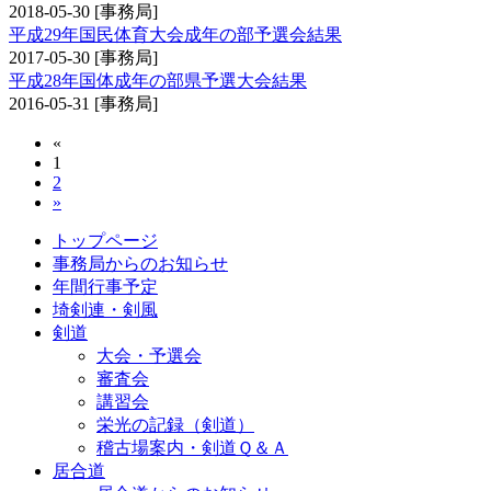
2018-05-30
[事務局]
平成29年国民体育大会成年の部予選会結果
2017-05-30
[事務局]
平成28年国体成年の部県予選大会結果
2016-05-31
[事務局]
«
1
2
»
トップページ
事務局からのお知らせ
年間行事予定
埼剣連・剣風
剣道
大会・予選会
審査会
講習会
栄光の記録（剣道）
稽古場案内・剣道Ｑ＆Ａ
居合道