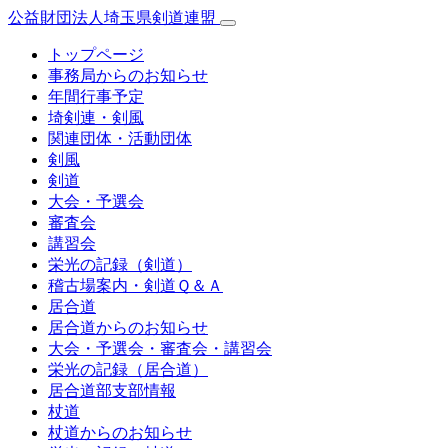
公益財団法人埼玉県剣道連盟
トップページ
事務局からのお知らせ
年間行事予定
埼剣連・剣風
関連団体・活動団体
剣風
剣道
大会・予選会
審査会
講習会
栄光の記録（剣道）
稽古場案内・剣道Ｑ＆Ａ
居合道
居合道からのお知らせ
大会・予選会・審査会・講習会
栄光の記録（居合道）
居合道部支部情報
杖道
杖道からのお知らせ