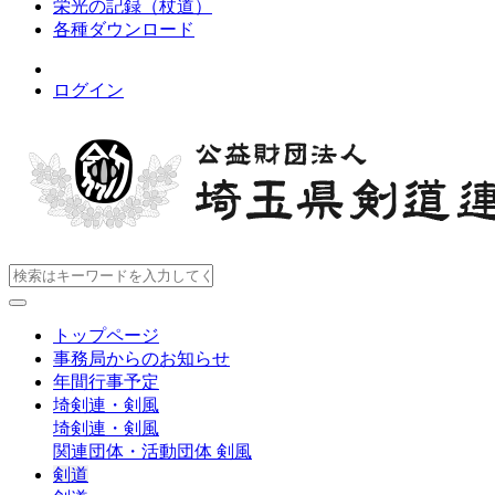
栄光の記録（杖道）
各種ダウンロード
ログイン
トップページ
事務局からのお知らせ
年間行事予定
埼剣連・剣風
埼剣連・剣風
関連団体・活動団体
剣風
剣道