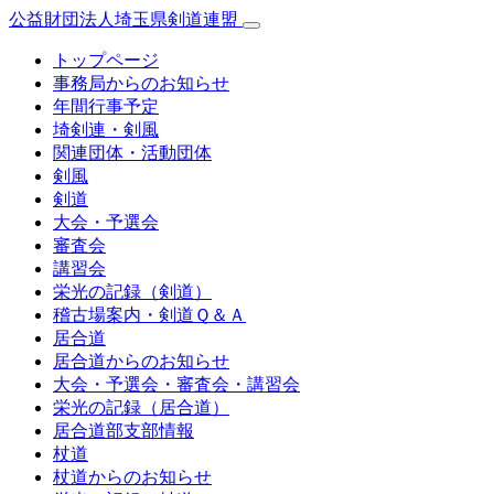
公益財団法人埼玉県剣道連盟
トップページ
事務局からのお知らせ
年間行事予定
埼剣連・剣風
関連団体・活動団体
剣風
剣道
大会・予選会
審査会
講習会
栄光の記録（剣道）
稽古場案内・剣道Ｑ＆Ａ
居合道
居合道からのお知らせ
大会・予選会・審査会・講習会
栄光の記録（居合道）
居合道部支部情報
杖道
杖道からのお知らせ