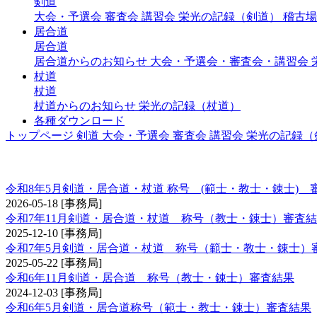
剣道
大会・予選会
審査会
講習会
栄光の記録（剣道）
稽古場
居合道
居合道
居合道からのお知らせ
大会・予選会・審査会・講習会
杖道
杖道
杖道からのお知らせ
栄光の記録（杖道）
各種ダウンロード
トップページ
剣道
大会・予選会
審査会
講習会
栄光の記録（
称号 錬士・教士
令和8年5月剣道・居合道・杖道 称号 (範士・教士・錬士) 
2026-05-18
[事務局]
令和7年11月剣道・居合道・杖道 称号（教士・錬士）審査
2025-12-10
[事務局]
令和7年5月剣道・居合道・杖道 称号（範士・教士・錬士）
2025-05-22
[事務局]
令和6年11月剣道・居合道 称号（教士・錬士）審査結果
2024-12-03
[事務局]
令和6年5月剣道・居合道称号（範士・教士・錬士）審査結果