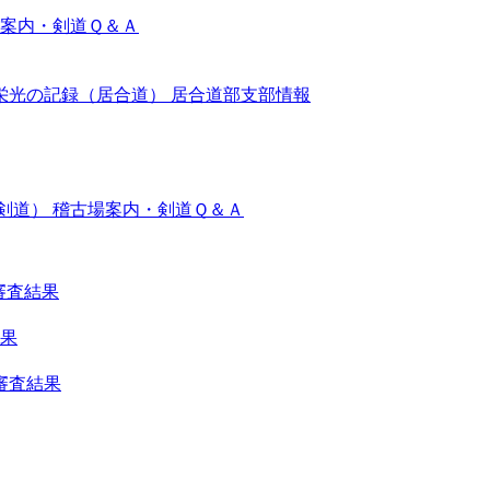
案内・剣道Ｑ＆Ａ
栄光の記録（居合道）
居合道部支部情報
剣道）
稽古場案内・剣道Ｑ＆Ａ
審査結果
結果
審査結果