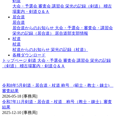
剣道
大会・予選会
審査会
講習会
栄光の記録（剣道）
稽古
場案内・剣道Ｑ＆Ａ
居合道
居合道
居合道からのお知らせ
大会・予選会・審査会・講習会
栄光の記録（居合道）
居合道部支部情報
杖道
杖道
杖道からのお知らせ
栄光の記録（杖道）
各種ダウンロード
トップページ
剣道
大会・予選会
審査会
講習会
栄光の記録
（剣道）
稽古場案内・剣道Ｑ＆Ａ
称号 錬士・教士
令和8年5月剣道・居合道・杖道 称号 (範士・教士・錬士)
審査結果
2026-05-18
[事務局]
令和7年11月剣道・居合道・杖道 称号（教士・錬士）審査
結果
2025-12-10
[事務局]