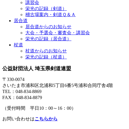
講習会
栄光の記録（剣道）
稽古場案内・剣道Ｑ＆Ａ
居合道
居合道からのお知らせ
大会・予選会・審査会・講習会
栄光の記録（居合道）
杖道
杖道からのお知らせ
栄光の記録（杖道）
公益財団法人 埼玉県剣道連盟
〒330-0074
さいたま市浦和区北浦和5丁目6番5号浦和合同庁舎4階
TEL：048-834-8869
FAX：048-834-8879
（受付時間 平日10：00～16：00）
お問い合わせは
こちらから