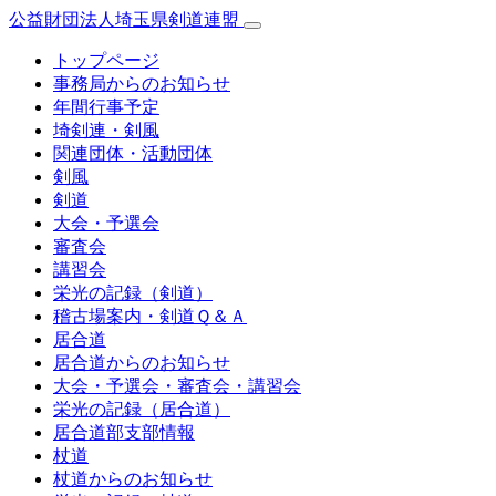
公益財団法人埼玉県剣道連盟
トップページ
事務局からのお知らせ
年間行事予定
埼剣連・剣風
関連団体・活動団体
剣風
剣道
大会・予選会
審査会
講習会
栄光の記録（剣道）
稽古場案内・剣道Ｑ＆Ａ
居合道
居合道からのお知らせ
大会・予選会・審査会・講習会
栄光の記録（居合道）
居合道部支部情報
杖道
杖道からのお知らせ