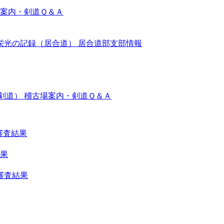
案内・剣道Ｑ＆Ａ
栄光の記録（居合道）
居合道部支部情報
剣道）
稽古場案内・剣道Ｑ＆Ａ
審査結果
結果
審査結果