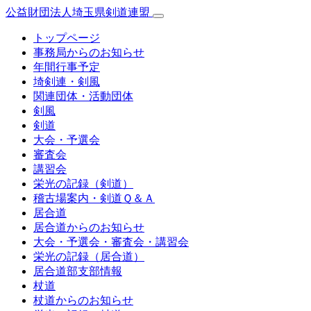
公益財団法人埼玉県剣道連盟
トップページ
事務局からのお知らせ
年間行事予定
埼剣連・剣風
関連団体・活動団体
剣風
剣道
大会・予選会
審査会
講習会
栄光の記録（剣道）
稽古場案内・剣道Ｑ＆Ａ
居合道
居合道からのお知らせ
大会・予選会・審査会・講習会
栄光の記録（居合道）
居合道部支部情報
杖道
杖道からのお知らせ