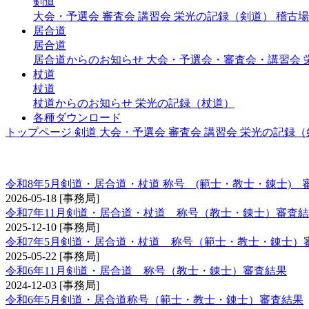
剣道
大会・予選会
審査会
講習会
栄光の記録（剣道）
稽古場
居合道
居合道
居合道からのお知らせ
大会・予選会・審査会・講習会
杖道
杖道
杖道からのお知らせ
栄光の記録（杖道）
各種ダウンロード
トップページ
剣道
大会・予選会
審査会
講習会
栄光の記録（
称号 錬士・教士
令和8年5月剣道・居合道・杖道 称号 (範士・教士・錬士) 
2026-05-18
[事務局]
令和7年11月剣道・居合道・杖道 称号（教士・錬士）審査
2025-12-10
[事務局]
令和7年5月剣道・居合道・杖道 称号（範士・教士・錬士）
2025-05-22
[事務局]
令和6年11月剣道・居合道 称号（教士・錬士）審査結果
2024-12-03
[事務局]
令和6年5月剣道・居合道称号（範士・教士・錬士）審査結果