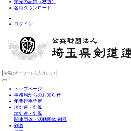
栄光の記録（杖道）
各種ダウンロード
ログイン
トップページ
事務局からのお知らせ
年間行事予定
埼剣連・剣風
埼剣連・剣風
関連団体・活動団体
剣風
剣道