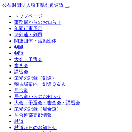
公益財団法人埼玉県剣道連盟
トップページ
事務局からのお知らせ
年間行事予定
埼剣連・剣風
関連団体・活動団体
剣風
剣道
大会・予選会
審査会
講習会
栄光の記録（剣道）
稽古場案内・剣道Ｑ＆Ａ
居合道
居合道からのお知らせ
大会・予選会・審査会・講習会
栄光の記録（居合道）
居合道部支部情報
杖道
杖道からのお知らせ