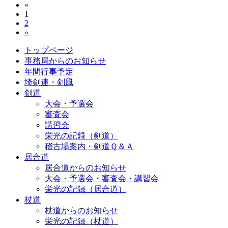
«
1
2
»
トップページ
事務局からのお知らせ
年間行事予定
埼剣連・剣風
剣道
大会・予選会
審査会
講習会
栄光の記録（剣道）
稽古場案内・剣道Ｑ＆Ａ
居合道
居合道からのお知らせ
大会・予選会・審査会・講習会
栄光の記録（居合道）
杖道
杖道からのお知らせ
栄光の記録（杖道）