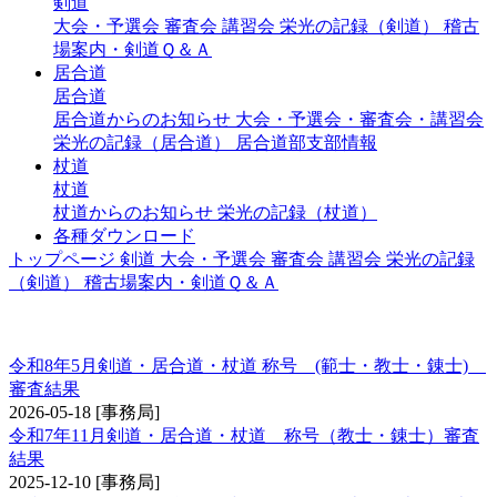
剣道
大会・予選会
審査会
講習会
栄光の記録（剣道）
稽古
場案内・剣道Ｑ＆Ａ
居合道
居合道
居合道からのお知らせ
大会・予選会・審査会・講習会
栄光の記録（居合道）
居合道部支部情報
杖道
杖道
杖道からのお知らせ
栄光の記録（杖道）
各種ダウンロード
トップページ
剣道
大会・予選会
審査会
講習会
栄光の記録
（剣道）
稽古場案内・剣道Ｑ＆Ａ
称号 錬士・教士
令和8年5月剣道・居合道・杖道 称号 (範士・教士・錬士)
審査結果
2026-05-18
[事務局]
令和7年11月剣道・居合道・杖道 称号（教士・錬士）審査
結果
2025-12-10
[事務局]