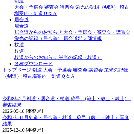
剣道
大会・予選会
審査会
講習会
栄光の記録（剣道）
稽古
場案内・剣道Ｑ＆Ａ
居合道
居合道
居合道からのお知らせ
大会・予選会・審査会・講習会
栄光の記録（居合道）
居合道部支部情報
杖道
杖道
杖道からのお知らせ
栄光の記録（杖道）
各種ダウンロード
トップページ
剣道
大会・予選会
審査会
講習会
栄光の記録
（剣道）
稽古場案内・剣道Ｑ＆Ａ
称号 錬士・教士
令和8年5月剣道・居合道・杖道 称号 (範士・教士・錬士)
審査結果
2026-05-18
[事務局]
令和7年11月剣道・居合道・杖道 称号（教士・錬士）審査
結果
2025-12-10
[事務局]