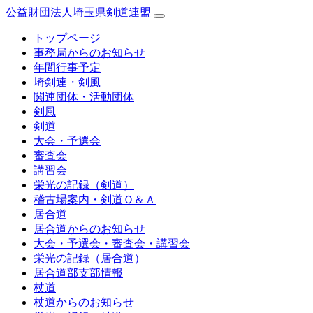
公益財団法人埼玉県剣道連盟
トップページ
事務局からのお知らせ
年間行事予定
埼剣連・剣風
関連団体・活動団体
剣風
剣道
大会・予選会
審査会
講習会
栄光の記録（剣道）
稽古場案内・剣道Ｑ＆Ａ
居合道
居合道からのお知らせ
大会・予選会・審査会・講習会
栄光の記録（居合道）
居合道部支部情報
杖道
杖道からのお知らせ