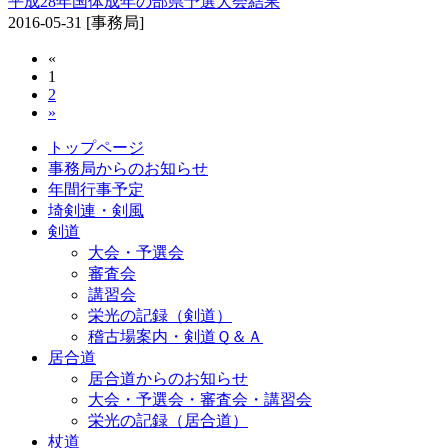
平成28年国体成年の部県予選大会結果
2016-05-31
[事務局]
«
1
2
»
トップページ
事務局からのお知らせ
年間行事予定
埼剣連・剣風
剣道
大会・予選会
審査会
講習会
栄光の記録（剣道）
稽古場案内・剣道Ｑ＆Ａ
居合道
居合道からのお知らせ
大会・予選会・審査会・講習会
栄光の記録（居合道）
杖道